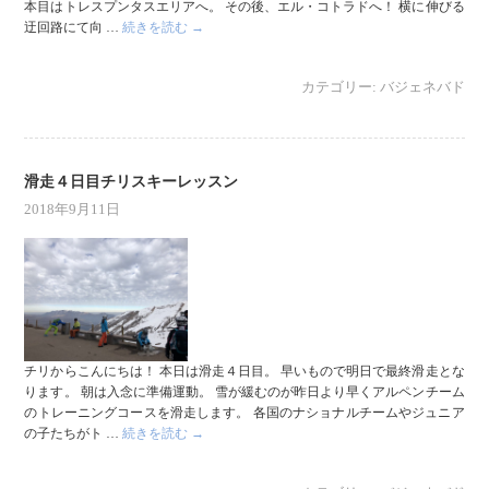
本目はトレスプンタスエリアへ。 その後、エル・コトラドへ！ 横に伸びる
迂回路にて向 …
続きを読む
→
カテゴリー:
バジェネバド
滑走４日目チリスキーレッスン
2018年9月11日
チリからこんにちは！ 本日は滑走４日目。 早いもので明日で最終滑走とな
ります。 朝は入念に準備運動。 雪が緩むのが昨日より早くアルペンチーム
のトレーニングコースを滑走します。 各国のナショナルチームやジュニア
の子たちがト …
続きを読む
→