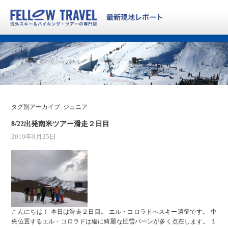
タグ別アーカイブ:
ジュニア
8/22出発南米ツアー滑走２日目
2019年8月25日
こんにちは！ 本日は滑走２日目。 エル・コロラドへスキー遠征です。 中
央位置するエル・コロラドは縦に綺麗な圧雪バーンが多く点在します。 １